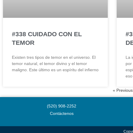
#338 CUIDADO CON EL
#3
TEMOR
D
Existen tres tipos de temor en el universo. El
La i
temor natural, el temor divino y el temor
por
maligno. Este último es un espíritu del infierno
espi
eso
« Previous
(520) 908-2252
Contáctenos
Copyr