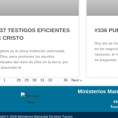
37 TESTIGOS EFICIENTES
#336 PU
E CRISTO
Hoy día se ha
en los negocio
glesia es la única institución autorizada
naciones, el m
 Dios, para promover los asuntos
se preguntan
rituales del reino de Dios en la tierra, por
 Jesucristo le
1
…
28
29
30
31
32
…
36
Next »
Ministerios Ma
43
Tuc
ight © 2026 Ministerios Manantial De Amor Tucson