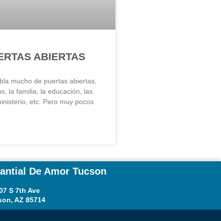
ERTAS ABIERTAS
bla mucho de puertas abiertas,
s, la familia, la educación, las
inisterio, etc. Pero muy pocos
nantial De Amor Tucson
07 S 7th Ave
son, AZ 85714