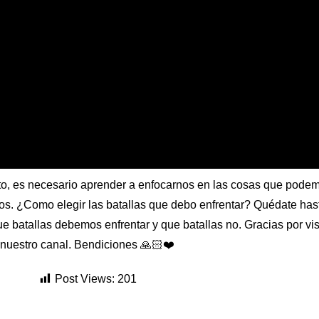
to, es necesario aprender a enfocarnos en las cosas que podemo
. ¿Como elegir las batallas que debo enfrentar? Quédate hasta 
ue batallas debemos enfrentar y que batallas no. Gracias por vis
nuestro canal. Bendiciones 🙏🏻❤️
Post Views:
201